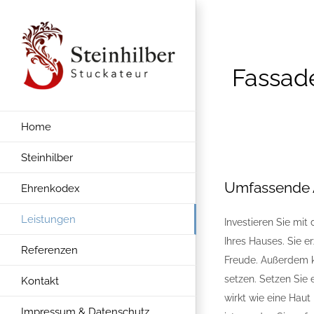
Zum
Inhalt
springen
Fassad
Home
Steinhilber
Umfassende 
Ehrenkodex
Leistungen
Investieren Sie mi
Ihres Hauses. Sie 
Referenzen
Freude. Außerdem k
setzen. Setzen Sie 
Kontakt
wirkt wie eine Haut
Impressum & Datenschutz