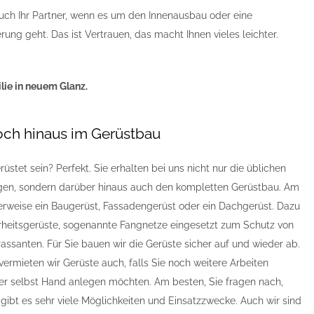
auch Ihr Partner, wenn es um den Innenausbau oder eine
ung geht. Das ist Vertrauen, das macht Ihnen vieles leichter.
ilie in neuem Glanz.
och hinaus im Gerüstbau
üstet sein? Perfekt. Sie erhalten bei uns nicht nur die üblichen
gen, sondern darüber hinaus auch den kompletten Gerüstbau. Am
herweise ein Baugerüst, Fassadengerüst oder ein Dachgerüst. Dazu
heitsgerüste, sogenannte Fangnetze eingesetzt zum Schutz von
ssanten. Für Sie bauen wir die Gerüste sicher auf und wieder ab.
vermieten wir Gerüste auch, falls Sie noch weitere Arbeiten
r selbst Hand anlegen möchten. Am besten, Sie fragen nach,
ibt es sehr viele Möglichkeiten und Einsatzzwecke. Auch wir sind