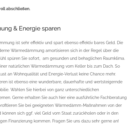
voll abschließen.
g & Energie sparen
ng ist sehr effektiv und spart ebenso effektiv bares Geld. Die
derne Wärmedämmung amortisieren sich in der Regel über die
fühl spüren Sie sofort, am gesunden und behaglichen Raumklima.
n einer natürlichen Wärmedämmung vom Keller bis zum Dach. So
ust an Wohnqualität und Energie-Verlust keine Chance mehr.
eren ist ebenso eine wunderbare, dauerhafte und wertsteigernde
bilie. Wählen Sie hierbei von ganz unterschiedlichen
n. Gerne erhalten Sie auch hier eine ausführliche Fachberatung
 profitieren Sie bei geeigneten Wärmedämm-Maßnahmen von der
können sich ggf. viel Geld vom Staat zurückholen oder in den
igen Finanzierung kommen. Fragen Sie uns dazu sehr gerne an!