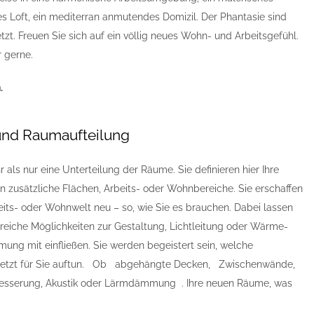
s Loft, ein mediterran anmutendes Domizil. Der Phantasie sind
t. Freuen Sie sich auf ein völlig neues Wohn- und Arbeitsgefühl.
r gerne.
.
und Raumaufteilung
 als nur eine Unterteilung der Räume. Sie definieren hier Ihre
n zusätzliche Flächen, Arbeits- oder Wohnbereiche. Sie erschaffen
eits- oder Wohnwelt neu – so, wie Sie es brauchen. Dabei lassen
lreiche Möglichkeiten zur Gestaltung, Lichtleitung oder Wärme-
ng mit einfließen. Sie werden begeistert sein, welche
h jetzt für Sie auftun. Ob abgehängte Decken, Zwischenwände,
esserung, Akustik oder Lärmdämmung . Ihre neuen Räume, was