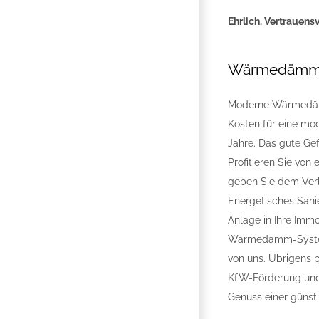
Ehrlich. Vertrauens
Wärmedämmun
Moderne Wärmedämmu
Kosten für eine mo
Jahre. Das gute Ge
Profitieren Sie vo
geben Sie dem Verl
Energetisches Sani
Anlage in Ihre Immo
Wärmedämm-Systeme
von uns. Übrigens
KfW-Förderung und 
Genuss einer günst