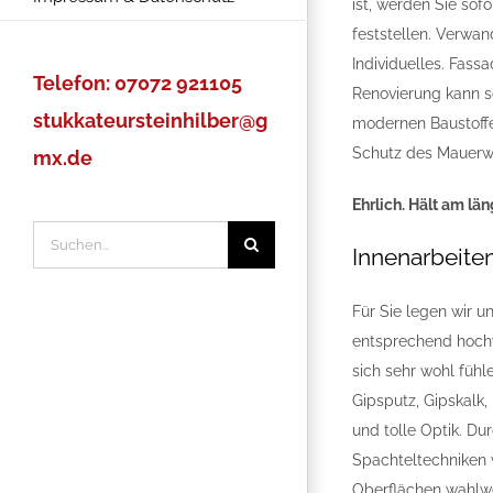
ist, werden Sie so
feststellen. Verwa
Individuelles. Fass
Telefon: 07072 921105
Renovierung kann s
stukkateursteinhilber@g
modernen Baustoffe
Schutz des Mauerwe
mx.de
Ehrlich. Hält am län
Suche
Innenarbeiten
nach:
Für Sie legen wir u
entsprechend hoch
sich sehr wohl fühl
Gipsputz, Gipskalk
und tolle Optik. D
Spachteltechniken w
Oberflächen wahlwe