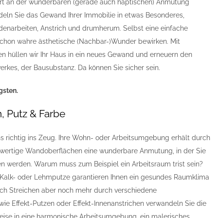
fort an der wunderbaren (gerade auch haptischen) Anmutung
ndeln Sie das Gewand Ihrer Immobilie in etwas Besonderes,
adenarbeiten, Anstrich und drumherum. Selbst eine einfache
chon wahre ästhetische (Nachbar-)Wunder bewirken. Mit
n hüllen wir Ihr Haus in ein neues Gewand und erneuern den
rkes, der Bausubstanz. Da können Sie sicher sein.
gsten.
, Putz & Farbe
ns richtig ins Zeug. Ihre Wohn- oder Arbeitsumgebung erhält durch
wertige Wandoberflächen eine wunderbare Anmutung, in der Sie
en werden. Warum muss zum Beispiel ein Arbeitsraum trist sein?
, Kalk- oder Lehmputze garantieren Ihnen ein gesundes Raumklima
urch Streichen aber noch mehr durch verschiedene
ie Effekt-Putzen oder Effekt-Innenanstrichen verwandeln Sie die
ise in eine harmonische Arbeitsumgebung, ein malerisches