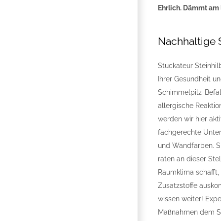
Ehrlich. Dämmt am 
Nachhaltige
Stuckateur Steinhil
Ihrer Gesundheit u
Schimmelpilz-Befall
allergische Reaktio
werden wir hier ak
fachgerechte Unte
und Wandfarben. Si
raten an dieser St
Raumklima schafft,
Zusatzstoffe ausko
wissen weiter! Expe
Maßnahmen dem Sch