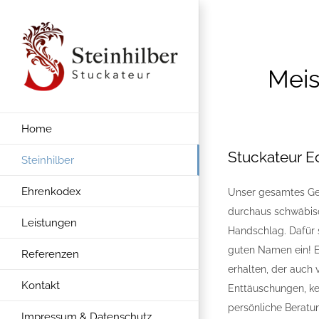
Zum
Inhalt
springen
Meis
Home
Stuckateur Ec
Steinhilber
Ehrenkodex
Unser gesamtes Ge
durchaus schwäbisc
Leistungen
Handschlag. Dafür 
guten Namen ein! Eh
Referenzen
erhalten, der auch 
Kontakt
Enttäuschungen, ke
persönliche Beratun
Impressum & Datenschutz