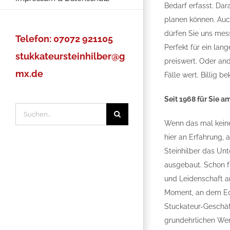
Bedarf erfasst. Dar
planen können. Auc
dürfen Sie uns mes
Telefon: 07072 921105
Perfekt für ein lan
stukkateursteinhilber@g
preiswert. Oder and
mx.de
Fälle wert. Billig 
Seit 1968 für Sie a
Suche
Wenn das mal keine 
nach:
hier an Erfahrung, 
Steinhilber das Un
ausgebaut. Schon fr
und Leidenschaft a
Moment, an dem Eck
Stuckateur-Geschäft
grundehrlichen Wer