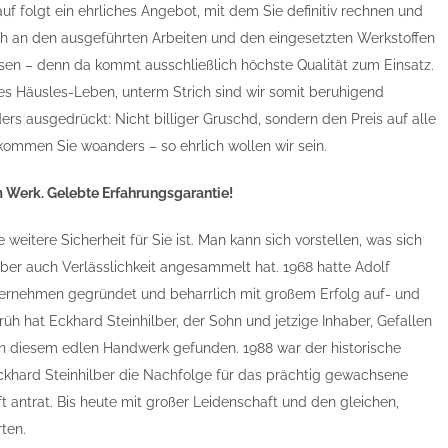
auf folgt ein ehrliches Angebot, mit dem Sie definitiv rechnen und
h an den ausgeführten Arbeiten und den eingesetzten Werkstoffen
sen – denn da kommt ausschließlich höchste Qualität zum Einsatz.
ges Häusles-Leben, unterm Strich sind wir somit beruhigend
ers ausgedrückt: Nicht billiger Gruschd, sondern den Preis auf alle
bekommen Sie woanders – so ehrlich wollen wir sein.
m Werk. Gelebte Erfahrungsgarantie!
weitere Sicherheit für Sie ist. Man kann sich vorstellen, was sich
aber auch Verlässlichkeit angesammelt hat. 1968 hatte Adolf
ternehmen gegründet und beharrlich mit großem Erfolg auf- und
üh hat Eckhard Steinhilber, der Sohn und jetzige Inhaber, Gefallen
n diesem edlen Handwerk gefunden. 1988 war der historische
hard Steinhilber die Nachfolge für das prächtig gewachsene
 antrat. Bis heute mit großer Leidenschaft und den gleichen,
ten.