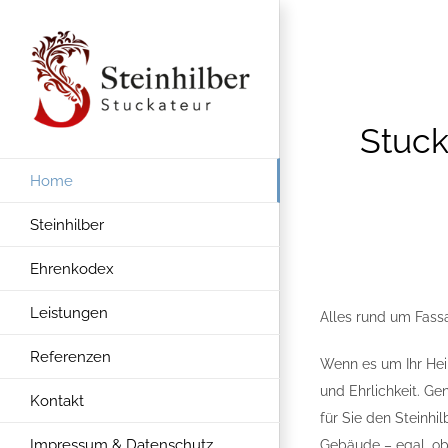
Zum
Inhalt
springen
Stuck
Home
Steinhilber
Ehrenkodex
Leistungen
Alles rund um Fass
Referenzen
Wenn es um Ihr Heim
und Ehrlichkeit. G
Kontakt
für Sie den Steinhi
Impressum & Datenschutz
Gebäude – egal, ob