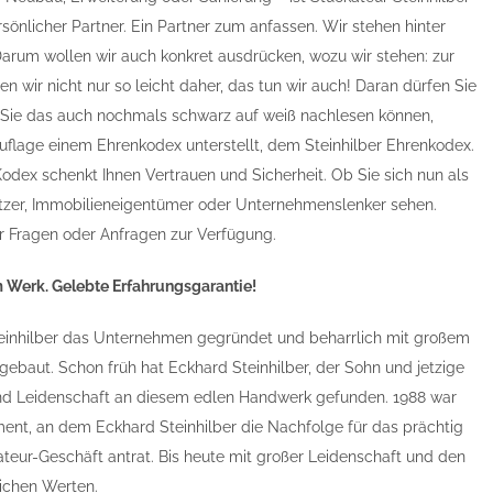
ersönlicher Partner. Ein Partner zum anfassen. Wir stehen hinter
Darum wollen wir auch konkret ausdrücken, wozu wir stehen: zur
en wir nicht nur so leicht daher, das tun wir auch! Daran dürfen Sie
Sie das auch nochmals schwarz auf weiß nachlesen können,
uflage einem Ehrenkodex unterstellt, dem Steinhilber Ehrenkodex.
 Kodex schenkt Ihnen Vertrauen und Sicherheit. Ob Sie sich nun als
itzer, Immobilieneigentümer oder Unternehmenslenker sehen.
ür Fragen oder Anfragen zur Verfügung.
m Werk. Gelebte Erfahrungsgarantie!
teinhilber das Unternehmen gegründet und beharrlich mit großem
gebaut. Schon früh hat Eckhard Steinhilber, der Sohn und jetzige
und Leidenschaft an diesem edlen Handwerk gefunden. 1988 war
ment, an dem Eckhard Steinhilber die Nachfolge für das prächtig
eur-Geschäft antrat. Bis heute mit großer Leidenschaft und den
lichen Werten.