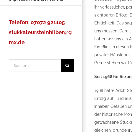
Ihr verlässlicher, p
sichtbaren Erfolg. 
Telefon: 07072 921105
Ehrlichkeit. Das sag
uns messen. Damit 
stukkateursteinhilber@g
haben wir uns als A
mx.de
Ein Blick in diesen
privater Häuslebes
Gerne stehen wir f
Suche
nach:
Seit 1968 für Sie a
1968 hatte Adolf S
Erfolg auf- und aus
Inhaber, Gefallen 
der historische Mo
gewachsene Stuckat
gleichen, grundehr