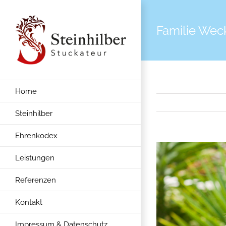
Zum
Inhalt
Familie Wec
springen
Home
Steinhilber
Ehrenkodex
View
Leistungen
Larger
Image
Referenzen
Kontakt
Impressum & Datenschutz