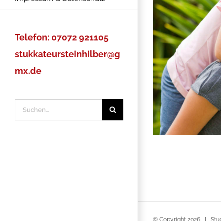
Telefon: 07072 921105
stukkateursteinhilber@g
mx.de
Suche
nach:
© Copyright
2026 | Stuc